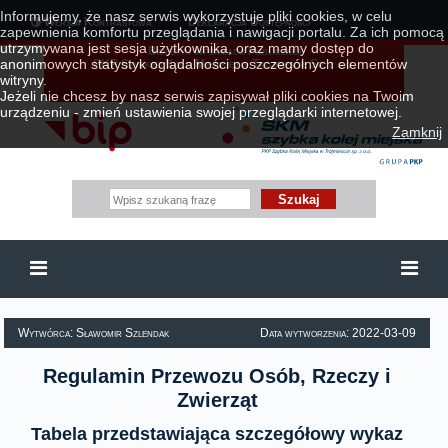
Informujemy, że nasz serwis wykorzystuje pliki cookies, w celu
Wersja Kontrastowa
Deklaracja Dostępności
zapewnienia komfortu przeglądania i nawigacji portalu. Za ich pomocą
utrzymywana jest sesja użytkownika, oraz mamy dostęp do
Biuletyn Informacji Publicznej
anonimowych statystyk oglądalności poszczególnych elementów
PKP Szybkiej Kolei Miejskiej w Trójmieście Sp. z o.o.
witryny.
Jeżeli nie chcesz by nasz serwis zapisywał pliki cookies na Twoim
urządzeniu - zmień ustawienia swojej przeglądarki internetowej.
Zamknij
Wytwórca: Sławomir Szlendak
Data wytworzenia: 2022-03-09
Regulamin Przewozu Osób, Rzeczy i
Zwierząt
Tabela przedstawiająca szczegółowy wykaz