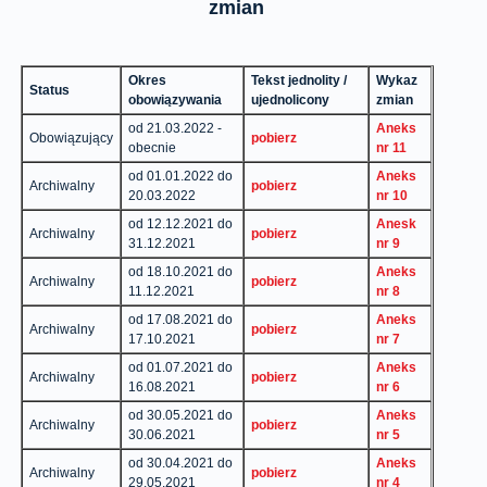
zmian
Okres
Tekst jednolity /
Wykaz
Status
obowiązywania
ujednolicony
zmian
od 21.03.2022 -
Aneks
Obowiązujący
pobierz
obecnie
nr 11
od 01.01.2022 do
Aneks
Archiwalny
pobierz
20.03.2022
nr 10
od 12.12.2021 do
Anesk
Archiwalny
pobierz
31.12.2021
nr 9
od 18.10.2021 do
Aneks
Archiwalny
pobierz
11.12.2021
nr 8
od 17.08.2021 do
Aneks
Archiwalny
pobierz
17.10.2021
nr 7
od 01.07.2021 do
Aneks
Archiwalny
pobierz
16.08.2021
nr 6
od 30.05.2021 do
Aneks
Archiwalny
pobierz
30.06.2021
nr 5
od 30.04.2021 do
Aneks
Archiwalny
pobierz
29.05.2021
nr 4