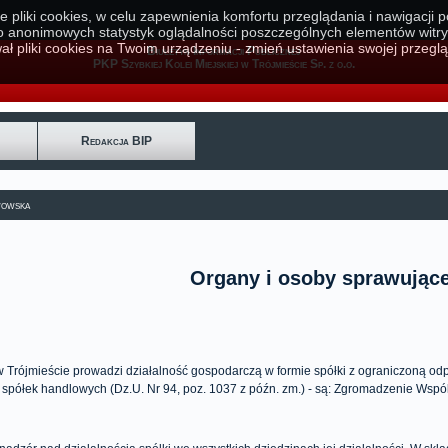
e pliki cookies, w celu zapewnienia komfortu przeglądania i nawigacji 
o anonimowych statystyk oglądalności poszczególnych elementów witry
ał pliki cookies na Twoim urządzeniu - zmień ustawienia swojej przeglą
Biuletyn Informacji Publicznej
PKP Szybkiej Kolei Miejskiej w Trójmieście Sp. z o.o.
Redakcja BIP
wowska
Organy i osoby sprawujące
 Trójmieście prowadzi działalność gospodarczą w formie spółki z ograniczoną od
 spółek handlowych (Dz.U. Nr 94, poz. 1037 z późn. zm.)
- są: Zgromadzenie Wspól