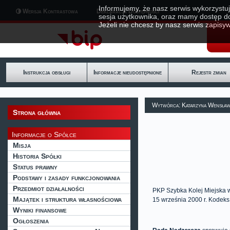
Informujemy, że nasz serwis wykorzystuj
Wersja Kontrastowa
Deklaracja Dostępności
sesja użytkownika, oraz mamy dostęp d
Jeżeli nie chcesz by nasz serwis zapisyw
Instrukcja obsługi
Informacje nieudostępnione
Rejestr zmian
Wytwórca: Katarzyna Wensła
Strona główna
Informacje o Spółce
Misja
Historia Spółki
Status prawny
Podstawy i zasady funkcjonowania
Przedmiot działalności
PKP Szybka Kolej Miejska w
Majątek i struktura własnościowa
15 września 2000 r. Kodeks
Wyniki finansowe
Ogłoszenia