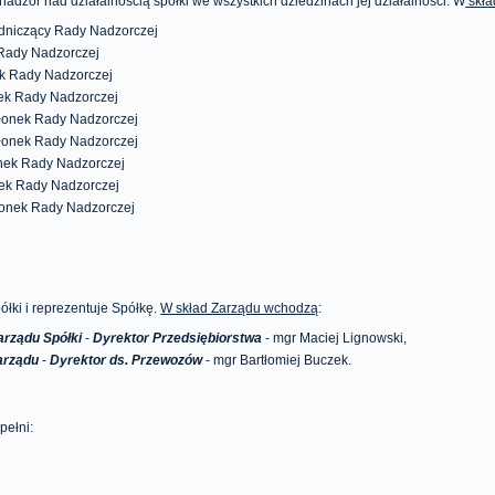
adzór nad działalnością spółki we wszystkich dziedzinach jej działalności. W
skła
dniczący Rady Nadzorczej
Rady Nadzorczej
ek Rady Nadzorczej
nek Rady Nadzorczej
łonek Rady Nadzorczej
złonek Rady Nadzorczej
nek Rady Nadzorczej
nek Rady Nadzorczej
łonek Rady Nadzorczej
łki i reprezentuje Spółkę.
W skład Zarządu wchodzą
:
arządu Spółki
-
Dyrektor Przedsiębiorstwa
- mgr Maciej Lignowski,
arządu
-
Dyrektor ds. Przewozów
- mgr Bartłomiej Buczek.
pełni: