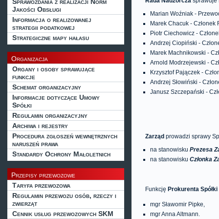
Rada Nadzorcza
sprawuje n
Sprawozdania z realizacji Norm
Jakości Obsługi
Marian Woźniak - Przewo
Informacja o realizowanej
Marek Chacuk - Członek 
strategii podatkowej
Piotr Ciechowicz - Człon
Strategiczne mapy hałasu
Andrzej Ciopiński - Czło
Marek Machnikowski - Cz
Organizacja
Arnold Modrzejewski - C
Organy i osoby sprawujące
Krzysztof Pajączek -
Czło
funkcje
Andrzej Słowiński - Czło
Schemat organizacyjny
Janusz Szczepański - Cz
Informacje dotyczące Umowy
Spółki
Regulamin organizacyjny
Archiwa i rejestry
Procedura zgłoszeń wewnętrznych
Zarząd
prowadzi sprawy Spó
naruszeń prawa
na stanowisku
Prezesa Z
Standardy Ochrony Małoletnich
na stanowisku
Członka Z
Przepisy przewozowe
Taryfa przewozowa
Funkcję
Prokurenta Spółki
Regulamin przewozu osób, rzeczy i
zwierząt
mgr Sławomir Pipke,
Cennik usług przewozowych SKM
mgr Anna Altmann.