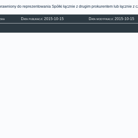
prawniony do reprezentowania Spółki łącznie z drugim prokurentem lub łącznie z 
ska
Data publikacji: 2015-10-15
Data modyfikacji: 2015-10-15