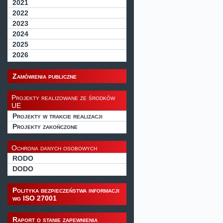
2021
2022
2023
2024
2025
2026
Zamówienia publiczne
Projekty realizowane ze środków
UE
Projekty w trakcie realizacji
Projekty zakończone
Ochrona danych osobowych
RODO
DODO
Polityka bezpieczeństwa informacji
wg ISO 27001
Raport o stanie zapewnienia