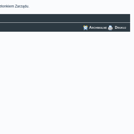
członkiem Zarządu.
Archiwalne
Drukuj