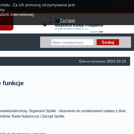
portalu. Za ich pomocą utrzymywana jest
ny.
darki internetowej.
Zamknij
Data wytworzenia: 2015-10-15
 funkcje
powiedzialnością. Organami Spółki - stosownie do postanowień ustawy z dnia
ników, Rada Nadzorcza i Zarząd Spółki
.