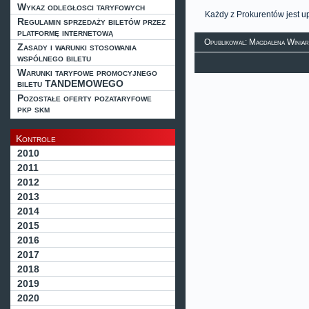
Wykaz odległosci taryfowych
Każdy z Prokurentów jest u
Regulamin sprzedaży biletów przez
platformę internetową
Opublikowal: Magdalena Winiar
Zasady i warunki stosowania
wspólnego biletu
Warunki taryfowe promocyjnego
biletu TANDEMOWEGO
Pozostałe oferty pozataryfowe
pkp skm
Kontrole
2010
2011
2012
2013
2014
2015
2016
2017
2018
2019
2020