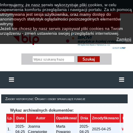
Informujemy, że nasz serwis wykorzystuje pliki cookies, w celu
Wersja Kontrastowa
Deklaracja Dostępności
zapewnienia komfortu przeglądania i nawigacji portalu. Za ich pomocą
utrzymywana jest sesja użytkownika, oraz mamy dostęp do
Biuletyn Informacji Publicznej
anonimowych statystyk oglądalności poszczególnych elementów
PKP Szybkiej Kolei Miejskiej w Trójmieście Sp. z o.o.
witryny.
Jeżeli nie chcesz by nasz serwis zapisywał pliki cookies na Twoim
urządzeniu - zmień ustawienia swojej przeglądarki internetowej.
Zamknij
Zasoby historyczne: Organy i osoby sprawujące funkcje
Data wytworzenia: 2026.08.06
Wykaz archiwalnych dokumentów:
Lp.
Data
Autor
Opublikowal
Dnia
Zmodyfikowano
Funkc
2025-
Joanna
Marta
2025-
1.
2025-04-25
Wyświ
04-25
Czerwionke
Powargo
04-25