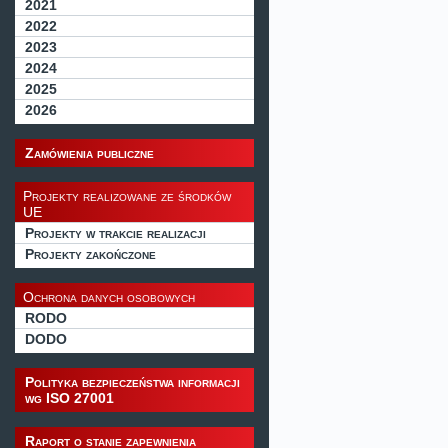
2021
2022
2023
2024
2025
2026
Zamówienia publiczne
Projekty realizowane ze środków
UE
Projekty w trakcie realizacji
Projekty zakończone
Ochrona danych osobowych
RODO
DODO
Polityka bezpieczeństwa informacji
wg ISO 27001
Raport o stanie zapewnienia