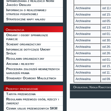
Sprawozdania z realizacji Norm
Jakości Obsługi
Archiwalne
od 11
Informacja o realizowanej
strategii podatkowej
Archiwalne
od 15
Strategiczne mapy hałasu
Archiwalne
od 05
Archiwalne
od 13
Organizacja
Archiwalne
od 01
Organy i osoby sprawujące
funkcje
Archiwalne
od 30
Schemat organizacyjny
Archiwalna
od 26
Informacje dotyczące Umowy
Spółki
Archiwalna
od 26
Regulamin organizacyjny
Archiwalna
od 01
Archiwa i rejestry
Archiwalna
od 15
Procedura zgłoszeń wewnętrznych
naruszeń prawa
Archiwalna
od 11
Standardy Ochrony Małoletnich
Archiwalna
od 09
Opublikowal: Natalia Ramotows
Przepisy przewozowe
Taryfa przewozowa
Regulamin przewozu osób, rzeczy i
zwierząt
Cennik usług przewozowych SKM