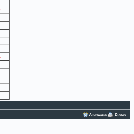
0
a
Archiwalne
Drukuj