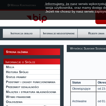
Informujemy, że nasz serwis wykorzystuj
Wersja Kontrastowa
Deklaracja Dostępności
sesja użytkownika, oraz mamy dostęp d
Jeżeli nie chcesz by nasz serwis zapisyw
Instrukcja obsługi
Informacje nieudostępnione
Rejestr zmian
Wytwórca: Sławomir Szlendak
Strona główna
Informacje o Spółce
Misja
Historia Spółki
Status prawny
Podstawy i zasady funkcjonowania
Status
Okr
Przedmiot działalności
Obowiązujące
od 23
Majątek i struktura własnościowa
Wyniki finansowe
Archiwalne
od 01
Ogłoszenia