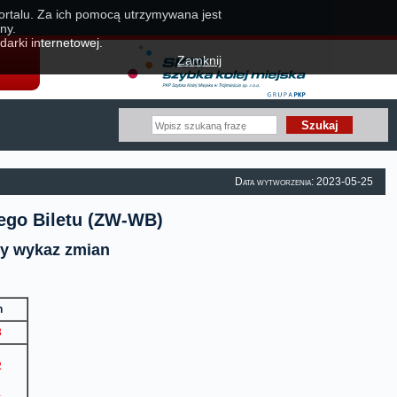
portalu. Za ich pomocą utrzymywana jest
ny.
darki internetowej.
Zamknij
Data wytworzenia: 2023-05-25
ego Biletu (ZW-WB)
wy wykaz zmian
ian
3
2
1