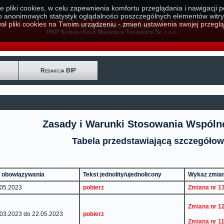
e pliki cookies, w celu zapewnienia komfortu przeglądania i nawigacji 
o anonimowych statystyk oglądalności poszczególnych elementów witry
ał pliki cookies na Twoim urządzeniu - zmień ustawienia swojej przeglą
Biuletyn Informacji Publicznej
PKP Szybkiej Kolei Miejskiej w Trójmieście Sp. z o.o.
Redakcja BIP
Zasady i Warunki Stosowania Wspóln
Tabela przedstawiającą szczegóło
es obowiązywania
Tekst jednolity/ujednolicony
Wykaz zm
.05.2023
pobierz
Zmiana nr 1
Zmiana nr 1
.03.2023 do 22.05.2023
pobierz
Zmiana nr 1