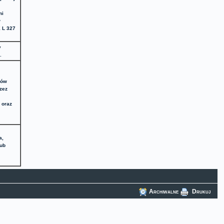
mi
w
E L 327
y
.
ków
zez
;
 oraz
a,
lub
Archiwalne
Drukuj