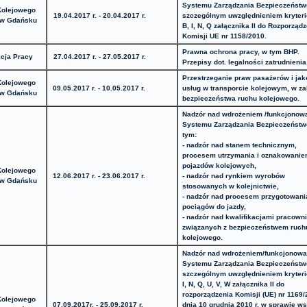
Systemu Zarządzania Bezpieczeńst
Kolejowego
19.04.2017 r. - 20.04.2017 r.
szczególnym uwzględnieniem kryteri
 w Gdańsku
B, I, N, Q załącznika II do Rozporząd
Komisji UE nr 1158/2010.
Prawna ochrona pracy, w tym BHP.
cja Pracy
27.04.2017 r. - 27.05.2017 r.
Przepisy dot. legalności zatrudnienia
Przestrzeganie praw pasażerów i jak
Kolejowego
09.05.2017 r. - 10.05.2017 r.
usług w transporcie kolejowym, w za
 w Gdańsku
bezpieczeństwa ruchu kolejowego.
Nadzór nad wdrożeniem /funkcjonow
Systemu Zarządzania Bezpieczeńst
tym:
- nadzór nad stanem technicznym,
procesem utrzymania i oznakowani
pojazdów kolejowych,
Kolejowego
12.06.2017 r. - 23.06.2017 r.
- nadzór nad rynkiem wyrobów
 w Gdańsku
stosowanych w kolejnictwie,
- nadzór nad procesem przygotowani
pociągów do jazdy,
- nadzór nad kwalifikacjami pracown
związanych z bezpieczeństwem ruch
kolejowego.
Nadzór nad wdrożeniem/funkcjonow
Systemu Zarządzania Bezpieczeńst
szczególnym uwzględnieniem kryteri
I, N, Q, U, V, W załącznika II do
rozporządzenia Komisji (UE) nr 1169/
Kolejowego
07.09.2017r. - 25.09.2017 r.
dnia 10 grudnia 2010 r. w sprawie ws