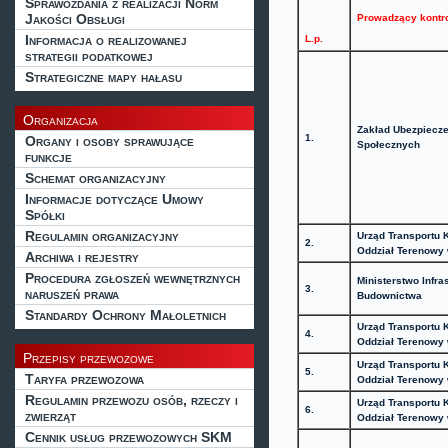
Sprawozdania z realizacji Norm
Jakości Obsługi
Prowadzący kontr
Informacja o realizowanej
L.p.
strategii podatkowej
Strategiczne mapy hałasu
Organizacja
Zakład Ubezpiecz
1.
Organy i osoby sprawujące
Społecznych
funkcje
Schemat organizacyjny
Informacje dotyczące Umowy
Spółki
Regulamin organizacyjny
Urząd Transportu 
2.
Oddział Terenowy
Archiwa i rejestry
Procedura zgłoszeń wewnętrznych
Ministerstwo Infras
3.
naruszeń prawa
Budownictwa
Standardy Ochrony Małoletnich
Urząd Transportu 
4.
Oddział Terenowy
Przepisy przewozowe
Urząd Transportu 
5.
Taryfa przewozowa
Oddział Terenowy
Regulamin przewozu osób, rzeczy i
Urząd Transportu 
6.
zwierząt
Oddział Terenowy
Cennik usług przewozowych SKM