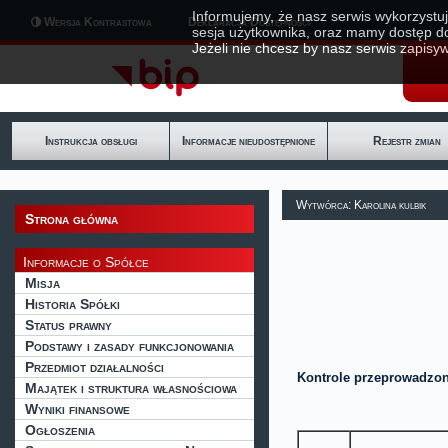
Informujemy, że nasz serwis wykorzystuj
Wersja Kontrastowa
Deklaracja Dostępności
sesja użytkownika, oraz mamy dostęp d
Jeżeli nie chcesz by nasz serwis zapisyw
Instrukcja obsługi
Informacje nieudostępnione
Rejestr zmian
Wytwórca: Karolina kulbik
Strona główna
Informacje o Spółce
Misja
Historia Spółki
Status prawny
Podstawy i zasady funkcjonowania
Przedmiot działalności
Kontrole przeprowadzon
Majątek i struktura własnościowa
Wyniki finansowe
Ogłoszenia