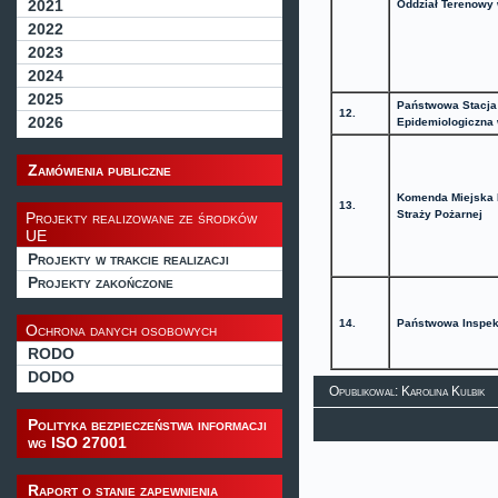
2021
Oddział Terenowy
2022
2023
2024
2025
Państwowa Stacja 
12.
2026
Epidemiologiczna
Zamówienia publiczne
Komenda Miejska
13.
Straży Pożarnej
Projekty realizowane ze środków
UE
Projekty w trakcie realizacji
Projekty zakończone
14.
Państwowa Inspek
Ochrona danych osobowych
RODO
DODO
Opublikowal: Karolina Kulbik
Polityka bezpieczeństwa informacji
wg ISO 27001
Raport o stanie zapewnienia