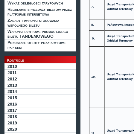
Wykaz odległosci taryfowych
Urząd Transportu 
7.
Regulamin sprzedaży biletów przez
Oddział Terenowy
platformę internetową
Zasady i warunki stosowania
wspólnego biletu
8.
Państwowa Inspek
Warunki taryfowe promocyjnego
biletu TANDEMOWEGO
Urząd Transportu 
9.
Oddział Terenowy
Pozostałe oferty pozataryfowe
pkp skm
Kontrole
2010
2011
Urząd Transportu 
10.
2012
Oddział Terenowy
2013
2014
2015
2016
2017
2018
2019
2020
Urząd Transportu 
11.