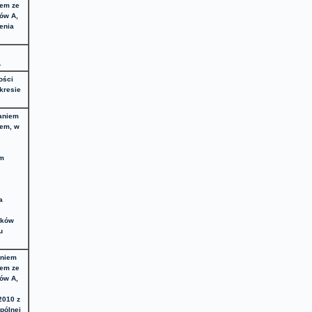
wem ze
ów A,
zenia
.
ości
kresie
aniem
wem, w
em
a
ików
u
aniem
wem ze
ów A,
2010 z
pólnej