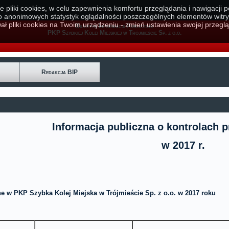
e pliki cookies, w celu zapewnienia komfortu przeglądania i nawigacji 
o anonimowych statystyk oglądalności poszczególnych elementów witry
ał pliki cookies na Twoim urządzeniu - zmień ustawienia swojej przeglą
Biuletyn Informacji Publicznej
PKP Szybkiej Kolei Miejskiej w Trójmieście Sp. z o.o.
Redakcja BIP
Informacja publiczna o kontrolach
w 2017 r.
e w PKP Szybka Kolej Miejska w Trójmieście Sp. z o.o. w 2017 roku