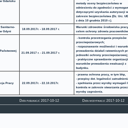
 w Gdańsku
metody oceny bezpieczeństwa w
odniesieniu do zgodności z wymoga
dotyczącymi uzyskania autoryzacji 
zakresie bezpieczeństwa (Dz. Urz. U
z dnia 10 grudnia 2010 r.).
Sanitarno-
Warunki zdrowotne środowiska prac
18.09.2017r. - 18.09.2017 r.
 w Gdyni
celem ochrony zdrowia pracowników
- kontrola przestrzegania przepisów
przeciwpożarowych;
- rozpoznawanie możliwości i warun
 Państwowej
prowadzenia działań ratowniczych pr
21.09.2017 r. - 21.09.2017 r.
jednostki ochrony przeciwpożarowej
- praktyczne sprawdzenie organizacji
warunków prowadzenia ewakuacji z
budynku.
- prawna ochrona pracy, w tym bhp,
- przepisy dot. legalności zatrudnieni
cja Pracy
22.09.2017r. - 22.10.2017r.
- spełniania przez wyroby wymagań 
kontrola w zakresie stwarzania przez
wyroby zagrożenia.
Data publikacji: 2017-10-12
Data modyfikacji: 2017-10-12