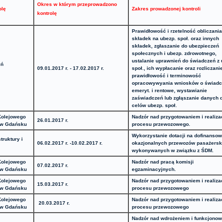
Okres w którym przeprowadzono
olę
Zakres prowadzonej kontroli
kontrolę
Prawidłowość i rzetelność obliczani
składek na ubezp. społ. oraz innych
składek, zgłaszanie do ubezpieczeń
społecznych i ubezp. zdrowotnego,
ustalanie uprawnień do świadczeń z 
eń
09.01.2017 r. - 17.02.2017 r.
społ., ich wypłacanie oraz rozliczani
prawidłowość i terminowość
opracowywyania wniosków o świadc
emeryt. i rentowe, wystawianie
zaświadczeń lub zgłąszanie danych 
celów ubezp. społ.
Kolejowego
Nadzór nad przygotowaniem i realiza
26.01.2017 r.
 w Gdańsku
procesu przewozowego.
Wykorzystanie dotacji na dofinanso
truktury i
06.02.2017 r. -10.02.2017 r.
okazjonalnych przewozów pasażersk
wykonywanych w związku z ŚDM.
Kolejowego
Nadzór nad pracą komisji
07.02.2017 r.
 w Gdańsku
egzaminacyjnych.
Kolejowego
Nadzór nad przygotowaniem i realiza
15.03.2017 r.
 w Gdańsku
procesu przewozowego
Kolejowego
Nadzór nad przygotowaniem i realiza
20.03.2017 r.
 w Gdańsku
procesu przewozowego
Nadzór nad wdrożeniem i funkcjono