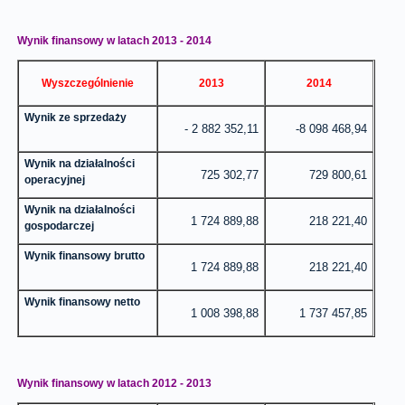
Wynik finansowy brutto
218 221,40
2 361 839,86
Wynik finansowy w latach 2013 - 2014
Wynik finansowy netto
Wyszczególnienie
2013
2014
1 737 457,85
1 495 482,86
Wynik ze sprzedaży
- 2 882 352,11
-8 098 468,94
Wynik na działalności
725 302,77
729 800,61
operacyjnej
Wynik na działalności
1 724 889,88
218 221,40
gospodarczej
Wynik finansowy brutto
1 724 889,88
218 221,40
Wynik finansowy netto
1 008 398,88
1 737 457,85
Wynik finansowy w latach 2012 - 2013