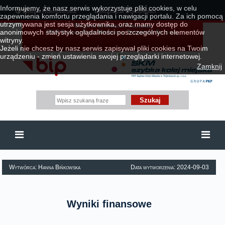
Informujemy, że nasz serwis wykorzystuje pliki cookies, w celu
Wersja Kontrastowa
Deklaracja Dostępności
zapewnienia komfortu przeglądania i nawigacji portalu. Za ich pomocą
utrzymywana jest sesja użytkownika, oraz mamy dostęp do
Biuletyn Informacji Publicznej
anonimowych statystyk oglądalności poszczególnych elementów
PKP Szybkiej Kolei Miejskiej w Trójmieście Sp. z o.o.
witryny.
Jeżeli nie chcesz by nasz serwis zapisywał pliki cookies na Twoim
urządzeniu - zmień ustawienia swojej przeglądarki internetowej.
Zamknij
Wytwórca: Hanna Bińkowska
Data wytworzenia: 2024-09-03
Wyniki finansowe