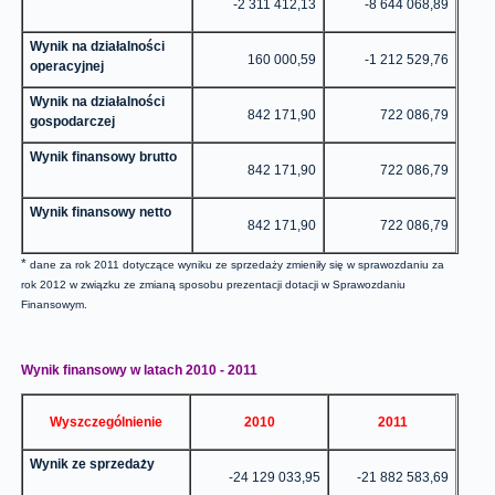
-2 311 412,13
-8 644 068,89
Wynik na działalności
160 000,59
-1 212 529,76
operacyjnej
Wynik na działalności
842 171,90
722 086,79
gospodarczej
Wynik finansowy brutto
842 171,90
722 086,79
Wynik finansowy netto
842 171,90
722 086,79
*
dane za rok 2011 dotyczące wyniku ze sprzedaży zmieniły się w sprawozdaniu za
rok 2012 w związku ze zmianą sposobu prezentacji dotacji w S
pra
wozdaniu
Finansowym.
Wynik finansowy w latach 2010 - 2011
Wyszczególnienie
2010
2011
Wynik ze sprzedaży
-24 129 033,95
-21 882 583,69