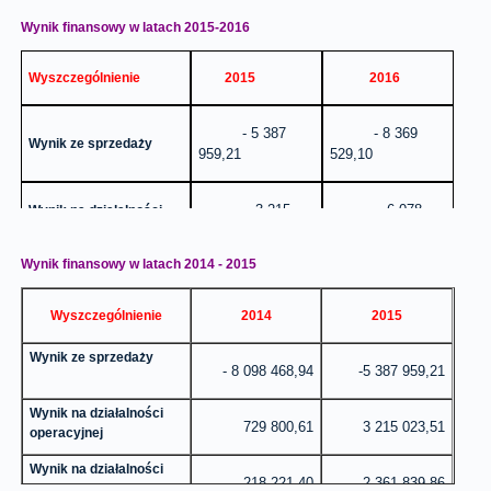
Wynik finansowy w latach 2015-2016
Wynik finansowy brutto
5 444 792,81
3 533 129,53
Wyszczególnienie
2015
2016
Wynik finansowy netto
4 253 632,81
2 632 952,25
- 5 387
- 8 369
Wynik ze sprzedaży
959,21
529,10
3 215
6 078
Wynik na działalności
operacyjnej
023,51
293,31
Wynik finansowy w latach 2014 - 2015
2 361
5 444
Wynik finansowy brutto
839,86
792,81
Wyszczególnienie
2014
2015
Wynik ze sprzedaży
1 495
4 253
- 8 098 468,94
-5 387 959,21
Wynik finansowy netto
482,86
632,81
Wynik na działalności
729 800,61
3 215 023,51
operacyjnej
Wynik na działalności
218 221,40
2 361 839,86
gospodarczej