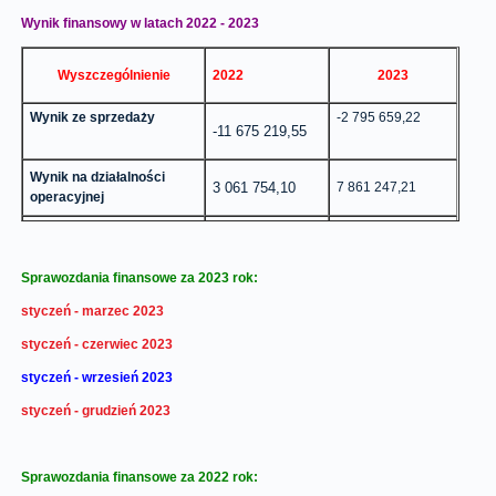
Wynik finansowy w latach 2022 - 2023
Wyszczególnienie
2022
2023
Wynik ze sprzedaży
-2 795 659,22
-11 675 219,55
Wynik na działalności
3 061 754,10
7 861 247,21
operacyjnej
Wynik finansowy brutto
3 296 788,29
8 355 033,34
Sprawozdania finansowe za 2023 rok:
Wynik finansowy netto
7 261 779,34
2 351 888,11
styczeń - marzec 2023
styczeń - czerwiec 2023
styczeń - wrzesień 2023
styczeń - grudzień 2023
Sprawozdania finansowe za 2022 rok: