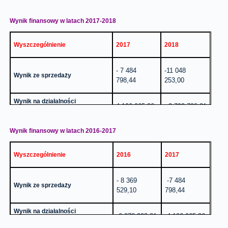
Wynik finansowy netto
715 175,64
217 562,09
Wynik finansowy w latach 2017-2018
Wyszczególnienie
2017
2018
- 7 484
-11 048
Wynik ze sprzedaży
798,44
253,00
Wynik na działalności
4 196 965,36
2 793 798,31
operacyjnej
Wynik finansowy w latach 2016-2017
Wynik finansowy brutto
3 533 129,53
1 637 388,13
Wyszczególnienie
2016
2017
Wynik finansowy netto
2 632 952,25
715 175,64
- 8 369
-7 484
Wynik ze sprzedaży
529,10
798,44
Wynik na działalności
6 078 293,31
4 196 965,36
operacyjnej