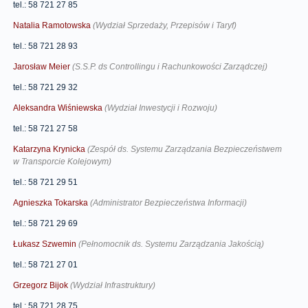
tel.: 58 721 27 85
Natalia Ramotowska
(Wydział Sprzedaży, Przepisów i Taryf)
tel.: 58 721 28 93
Jarosław Meier
(S.S.P. ds Controllingu i Rachunkowości Zarządczej)
tel.: 58 721 29 32
Aleksandra Wiśniewska
(Wydział Inwestycji i Rozwoju)
tel.: 58 721 27 58
Katarzyna Krynicka
(Zespół ds. Systemu Zarządzania Bezpieczeństwem
w Transporcie Kolejowym)
tel.: 58 721 29 51
Agnieszka Tokarska
(Administrator Bezpieczeństwa Informacji)
tel.: 58 721 29 69
Łukasz Szwemin
(Pełnomocnik ds. Systemu Zarządzania Jakością)
tel.: 58 721 27 01
Grzegorz Bijok
(Wydział Infrastruktury)
tel.: 58 721 28 75