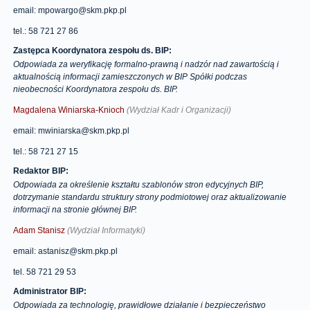
email: mpowargo@skm.pkp.pl
tel.: 58 721 27 86
Zastępca Koordynatora zespołu ds. BIP:
Odpowiada za weryfikację formalno-prawną i nadzór nad zawartością i
aktualnością informacji zamieszczonych w BIP Spółki podczas
nieobecności Koordynatora zespołu ds. BIP.
Magdalena Winiarska-Knioch
(Wydział Kadr i Organizacji)
email: mwiniarska@skm.pkp.pl
tel.: 58 721 27 15
Redaktor BIP:
Odpowiada za określenie kształtu szablonów stron edycyjnych BIP,
dotrzymanie standardu struktury strony podmiotowej oraz aktualizowanie
informacji na stronie głównej BIP.
Adam Stanisz
(
Wydział Informatyki
)
email: astanisz@skm.pkp.pl
tel. 58 721 29 53
Administrator BIP:
Odpowiada za technologię, prawidłowe działanie i bezpieczeństwo