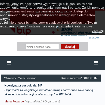
Informujemy, że nasz serwis wykorzystuje pliki cookies, w celu
Wersja Kontrastowa
Deklaracja Dostępności
zapewnienia komfortu przeglądania i nawigacji portalu. Za ich pomocą
utrzymywana jest sesja użytkownika, oraz mamy dostęp do
Biuletyn Informacji Publicznej
anonimowych statystyk oglądalności poszczególnych elementów
PKP Szybkiej Kolei Miejskiej w Trójmieście Sp. z o.o.
witryny.
Jeżeli nie chcesz by nasz serwis zapisywał pliki cookies na Twoim
urządzeniu - zmień ustawienia swojej przeglądarki internetowej.
Zamknij
Wytwórca: Marta Powargo
Data wytworzenia: 2018-02-02
Koordynator zespołu ds. BIP:
Odpowiada za weryfikację formalno-prawną i nadzór nad zawartością i
aktualnością informacji zamieszczonych w BIP Spółki.
Marta Powargo
(Wydział Kadr i Organizacji)